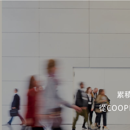
累
從COOP