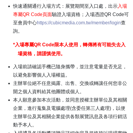
快速通關通行入場方式：展覽期間至入口處，出示
入場
專屬
QR Code
頁面
驗證入場資格；入場憑證
QR Code
可
至會員中心
https://cubicmedia.com.tw/member/login
查
詢。
*
入場專屬
QR Code
限本人使用，轉傳將有可能失去入
場資格，請謹慎使用。
入場前請確認手機已隨身攜帶，並注意電量是否充足，
以避免影響個人入場權益。
主辦單位絕不任意揭露、出售、交換或轉讓任何您非公
開之個人資料給其他團體或個人。
本人願意參加本次活動，並同意授權主辦單位及其相關
企業，進行蒐集及電腦處理
(
含委任第三人處理
)
，以便
主辦單位及其相關企業提供各類展覽訊息及各項行銷活
動予本人。