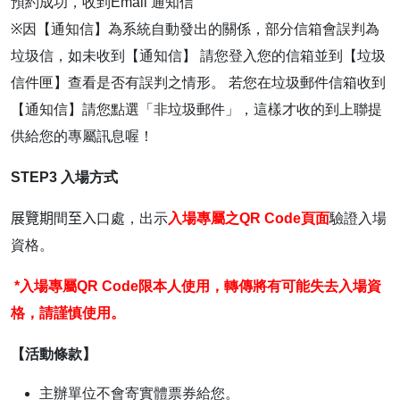
預約成功，收到
Email
通知信
※
因【通知信】為系統自動發出的關係，部分信箱會誤判為
垃圾信，如未收到【通知信】 請您登入您的信箱並到【垃圾
信件匣】查看是否有誤判之情形。 若您在垃圾郵件信箱收到
【通知信】請您點選「非垃圾郵件」，這樣才收的到上聯提
供給您的專屬訊息喔！
STEP3
入場方式
展覽期
間
至入
口處，出示
入場專屬之
QR Code
頁面
驗證入場
資格。
*
入場專屬
QR Code
限本人使用，轉傳將有可能失去入場資
格，請謹慎使用。
【活動條款】
主辦單位不會寄實體票券給您。