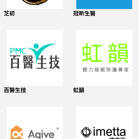
芝初
冠昕生醫
百醫生技
虹韻